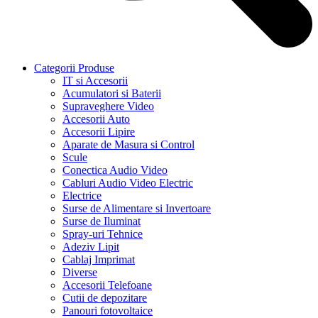
Categorii Produse
IT si Accesorii
Acumulatori si Baterii
Supraveghere Video
Accesorii Auto
Accesorii Lipire
Aparate de Masura si Control
Scule
Conectica Audio Video
Cabluri Audio Video Electric
Electrice
Surse de Alimentare si Invertoare
Surse de Iluminat
Spray-uri Tehnice
Adeziv Lipit
Cablaj Imprimat
Diverse
Accesorii Telefoane
Cutii de depozitare
Panouri fotovoltaice