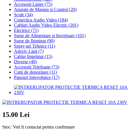
Accesorii Lipire
(75)
Aparate de Masura si Control
(20)
Scule
(34)
Conectica Audio Video
(184)
Cabluri Audio Video Electric
(201)
Electrice
(71)
Surse de Alimentare si Invertoare
(101)
Surse de Iluminat
(90)
Spray-uri Tehnice
(11)
Adeziv Lipit
(7)
Cablaj Imprimat
(15)
Diverse
(49)
Accesorii Telefoane
(73)
Cutii de depozitare
(11)
Panouri fotovoltaice
(17)
15.00 Lei
Stoc: Veti fi contactat pentru confirmare