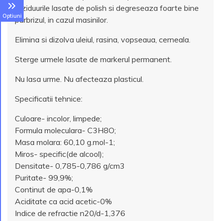
reziduurile lasate de polish si degreseaza foarte bine
Optiuni
parbrizul, in cazul masinilor.
Elimina si dizolva uleiul, rasina, vopseaua, cerneala.
Sterge urmele lasate de markerul permanent.
Nu lasa urme. Nu afecteaza plasticul.
Specificatii tehnice:
Culoare- incolor, limpede;
Formula moleculara- C3H8O;
Masa molara: 60,10 g.mol-1;
Miros- specific(de alcool);
Densitate- 0,785-0,786 g/cm3
Puritate- 99,9%;
Continut de apa-0,1%
Aciditate ca acid acetic-0%
Indice de refractie n20/d-1,376