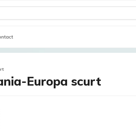
ntact
rt
nia-Europa scurt