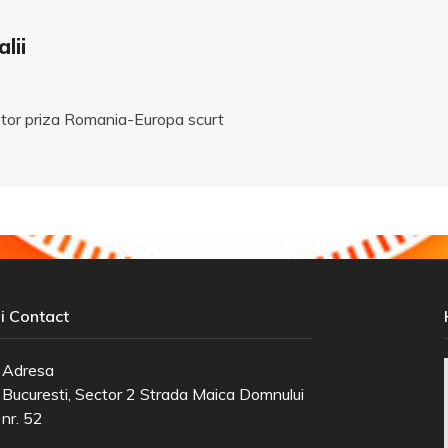
lii
tor priza Romania-Europa scurt
i Contact
Adresa
Bucuresti, Sector 2 Strada Maica Domnului
nr. 52