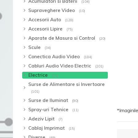
Acumulatori si Baterii
(104)
Supraveghere Video
(10)
Accesorii Auto
(128)
Accesorii Lipire
(75)
Aparate de Masura si Control
(20)
Scule
(34)
Conectica Audio Video
(184)
Cabluri Audio Video Electric
(201)
Electrice
(71)
Surse de Alimentare si Invertoare
(101)
Surse de Iluminat
(90)
Spray-uri Tehnice
*Imaginile
(11)
Adeziv Lipit
(7)
Cablaj Imprimat
(15)
Diverse
(49)