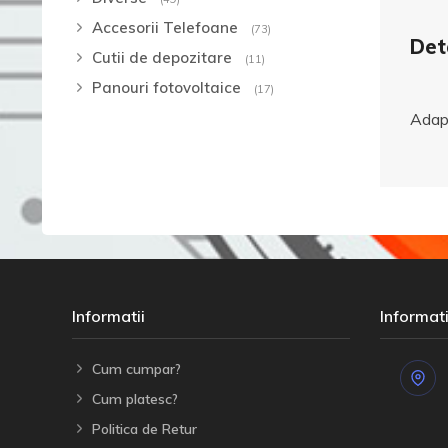
Accesorii Telefoane
(73)
Deta
Cutii de depozitare
(11)
Panouri fotovoltaice
(17)
Adap
Informatii
Informati
Cum cumpar?
Cum platesc?
Politica de Retur