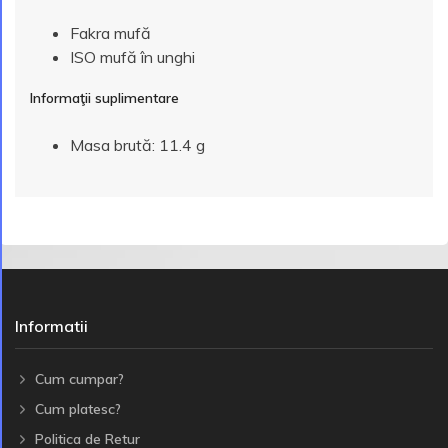
Fakra mufă
ISO mufă în unghi
Informaţii suplimentare
Masa brută: 11.4 g
Informatii
Cum cumpar?
Cum platesc?
Politica de Retur