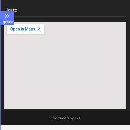
Harta
Optiuni
Programed by
LZF