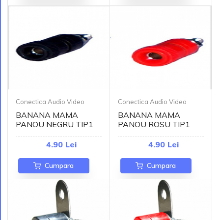
Conectica Audio Video
Conectica Audio Video
BANANA MAMA
BANANA MAMA
PANOU NEGRU TIP1
PANOU ROSU TIP1
4.90 Lei
4.90 Lei
Cumpara
Cumpara