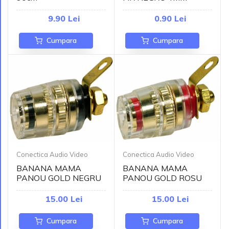
9.90 Lei
0.90 Lei
Cumpara
Cumpara
Conectica Audio Video
Conectica Audio Video
BANANA MAMA
BANANA MAMA
PANOU GOLD NEGRU
PANOU GOLD ROSU
15.00 Lei
15.00 Lei
Cumpara
Cumpara