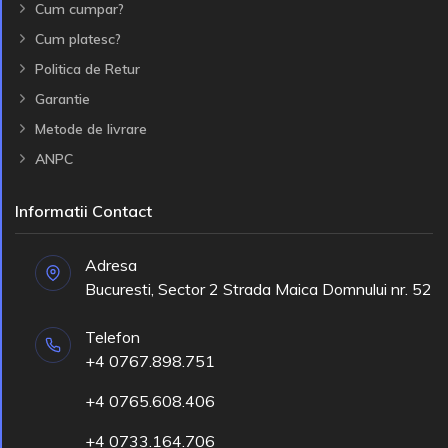
Cum cumpar?
Cum platesc?
Politica de Retur
Garantie
Metode de livrare
ANPC
Informatii Contact
Adresa
Bucuresti, Sector 2 Strada Maica Domnului nr. 52
Telefon
+4 0767.898.751
+4 0765.608.406
+4 0733.164.706