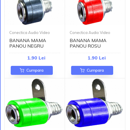
Conectica Audio Video
Conectica Audio Video
BANANA MAMA
BANANA MAMA
PANOU NEGRU
PANOU ROSU
1.90 Lei
1.90 Lei
Cumpara
Cumpara