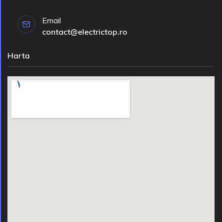
Email
contact@electrictop.ro
Harta