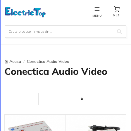
0 LEI
MENU
Acasa
Conectica Audio Video
Conectica Audio Video