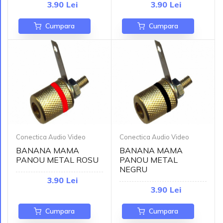
3.90 Lei
3.90 Lei
Cumpara
Cumpara
Conectica Audio Video
Conectica Audio Video
BANANA MAMA
BANANA MAMA
PANOU METAL ROSU
PANOU METAL
NEGRU
3.90 Lei
3.90 Lei
Cumpara
Cumpara