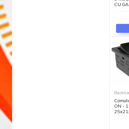
CU GA
Electric
Comuta
ON - 1
25x21