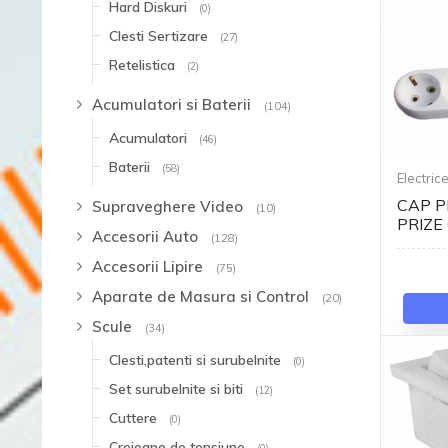
Hard Diskuri
(0)
Clesti Sertizare
(27)
Retelistica
(2)
Acumulatori si Baterii
(104)
Acumulatori
(46)
Baterii
(58)
Electric
CAP P
Supraveghere Video
(10)
PRIZE
Accesorii Auto
(128)
Accesorii Lipire
(75)
Aparate de Masura si Control
(20)
Scule
(34)
Clesti,patenti si surubelnite
(0)
Set surubelnite si biti
(12)
Cuttere
(0)
Creioane de tensiune
(0)