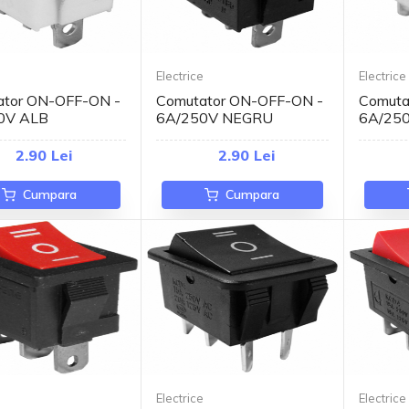
e
Electrice
Electrice
ator ON-OFF-ON -
Comutator ON-OFF-ON -
Comuta
0V ALB
6A/250V NEGRU
6A/25
2.90 Lei
2.90 Lei
Cumpara
Cumpara
e
Electrice
Electrice