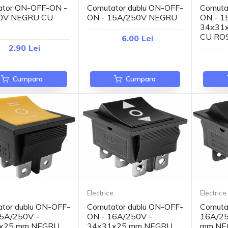
ator ON-OFF-ON -
Comutator dublu ON-OFF-
Comuta
0V NEGRU CU
ON - 15A/250V NEGRU
ON - 1
34x31
CU RO
6.00 Lei
2.90 Lei
Cumpara
Cumpara
e
Electrice
Electrice
tor dublu ON-OFF-
Comutator dublu ON-OFF-
Comuta
5A/250V -
ON - 16A/250V -
16A/25
x25 mm NEGRU
34x31x25 mm NEGRU
mm NE