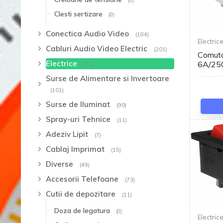
Clesti sertizare
(0)
Conectica Audio Video
(184)
Electric
Cabluri Audio Video Electric
(201)
Comut
Electrice
6A/25
(71)
Surse de Alimentare si Invertoare
(101)
Surse de Iluminat
(90)
Spray-uri Tehnice
(11)
Adeziv Lipit
(7)
Cablaj Imprimat
(15)
Diverse
(49)
Accesorii Telefoane
(73)
Cutii de depozitare
(11)
Doza de legatura
(0)
Electric