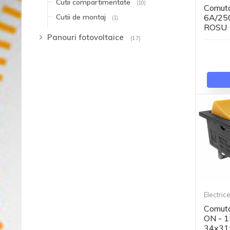
Cutii compartimentate
(10)
Comut
6A/25
Cutii de montaj
(1)
ROSU
Panouri fotovoltaice
(17)
Electric
Comuta
ON - 1
34x31