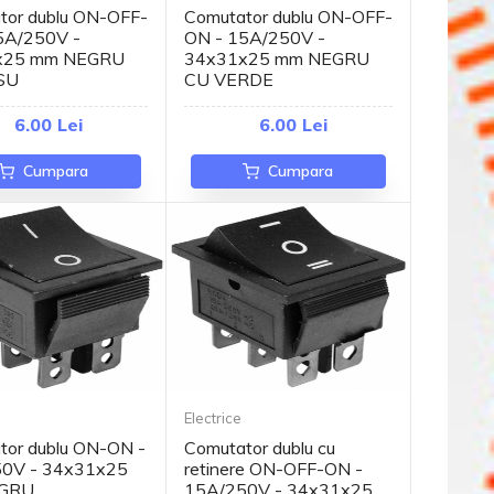
tor dublu ON-OFF-
Comutator dublu ON-OFF-
5A/250V -
ON - 15A/250V -
x25 mm NEGRU
34x31x25 mm NEGRU
SU
CU VERDE
6.00 Lei
6.00 Lei
Cumpara
Cumpara
Electrice
tor dublu ON-ON -
Comutator dublu cu
0V - 34x31x25
retinere ON-OFF-ON -
GRU
15A/250V - 34x31x25