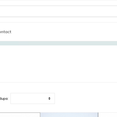
ntact
dupa: